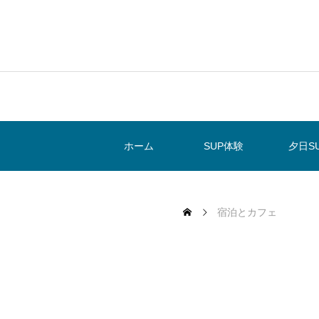
ホーム
SUP体験
夕日S
宿泊とカフェ